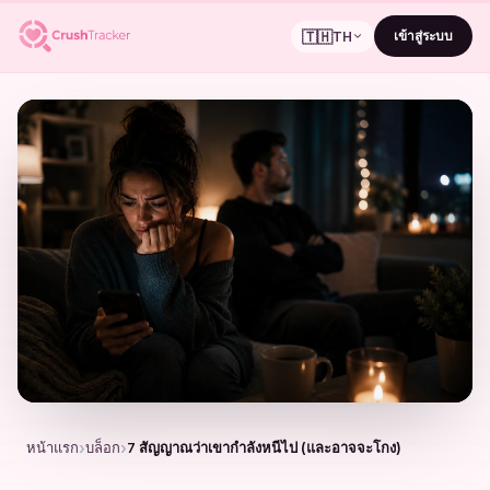
🇹🇭
เข้าสู่ระบบ
TH
หน้าแรก
บล็อก
7 สัญญาณว่าเขากำลังหนีไป (และอาจจะโกง)