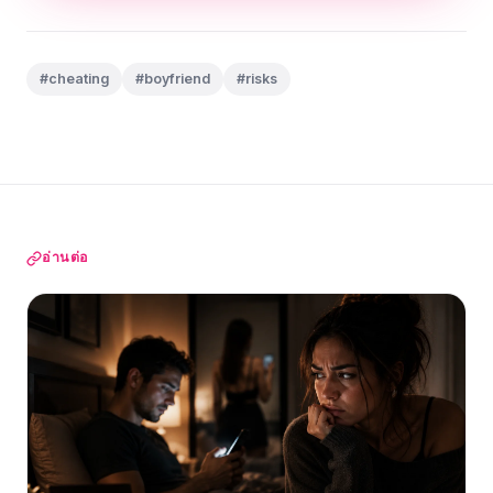
#cheating
#boyfriend
#risks
อ่านต่อ