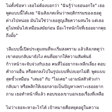
ไม่ตั้งข้อหา เธอไม่ต้องบอกว่า "ฉันรู้ว่าเธอนอกใจ" เธอ
พูดแบบนี้ได้เลย "ฉันสังเกตเห็นว่าพฤติกรรมของเธอดู
ต่างไปหน่อย มันไม่ใช่ว่าเธอสูญเสียความสนใจ แต่เธอ
ดูไม่หมั่นไส่เหมือนสมัยก่อน มีอะไรหนักใจที่เธออยากคุย
ถึงมั้ย"
วลีแบบนี้เปิดประตูแทนที่จะเริ่มสงคราม แล้วสังเกตดูว่า
เขาตอบกลับมายังไง คนที่อยากให้ความสัมพันธ์
ก้าวหน้าจะจับจ่วงกับเธอ คนที่ไม่อยากจะหลีกเลี่ยง ตอบ
คำถามอื่น หรือตกลงไปในรูปแบบที่บ่งบอกไม่ดี: พูดแบบ
สุดขั้วเหมือน "เสมอ" กับ "ไม่เคย" เอามนัสสัวตัวเก่า
กลับมา หรือพลิกให้เธอกลายเป็นปัญหาเพราะเธออยาก
ถาม เธอทำหน้าที่แล้ว ตอบของเขาบอกเธอเรื่องที่เหลือ
ไม่ว่าเธอจะหาอะไรได้ เป้าหมายคือหยุดอยู่ในความ