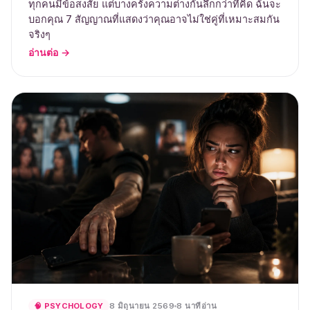
ทุกคนมีข้อสงสัย แต่บางครั้งความต่างกันลึกกว่าที่คิด ฉันจะ
บอกคุณ 7 สัญญาณที่แสดงว่าคุณอาจไม่ใช่คู่ที่เหมาะสมกัน
จริงๆ
อ่านต่อ →
8 มิถุนายน 2569
8 นาทีอ่าน
🧠 PSYCHOLOGY