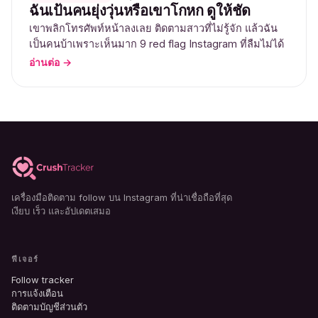
ฉันเป้นคนยุ่งวุ่นหรือเขาโกหก ดูให้ชัด
เขาพลิกโทรศัพท์หน้าลงเลย ติดตามสาวที่ไม่รู้จัก แล้วฉัน
เป็นคนบ้าเพราะเห็นมาก 9 red flag Instagram ที่ลืมไม่ได้
อ่านต่อ →
เครื่องมือติดตาม follow บน Instagram ที่น่าเชื่อถือที่สุด
เงียบ เร็ว และอัปเดตเสมอ
ฟีเจอร์
Follow tracker
การแจ้งเตือน
ติดตามบัญชีส่วนตัว