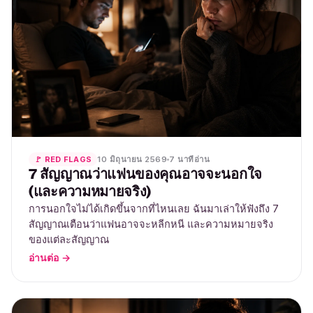
10 มิถุนายน 2569
7 นาทีอ่าน
🚩 RED FLAGS
7 สัญญาณว่าแฟนของคุณอาจจะนอกใจ
(และความหมายจริง)
การนอกใจไม่ได้เกิดขึ้นจากที่ไหนเลย ฉันมาเล่าให้ฟังถึง 7
สัญญาณเตือนว่าแฟนอาจจะหลีกหนี และความหมายจริง
ของแต่ละสัญญาณ
อ่านต่อ →