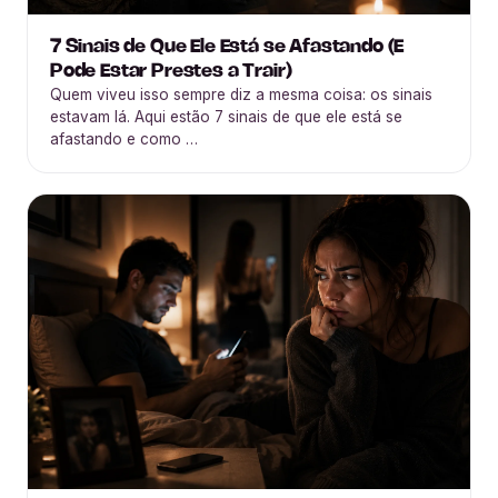
7 Sinais de Que Ele Está se Afastando (E
Pode Estar Prestes a Trair)
Quem viveu isso sempre diz a mesma coisa: os sinais
estavam lá. Aqui estão 7 sinais de que ele está se
afastando e como …