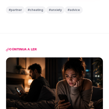
#partner
#cheating
#anxiety
#advice
CONTINUA A LER