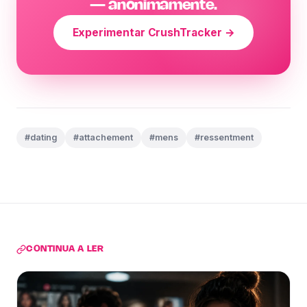
— anonimamente.
Experimentar CrushTracker →
#dating
#attachement
#mens
#ressentment
CONTINUA A LER