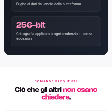
Fughe di dati dal lancio della piattaforma
256-bit
Crittografia applicata a ogni credenziale, senza
eccezioni
DOMANDE FREQUENTI
Ciò che gli altri
non osano
chiedere
.