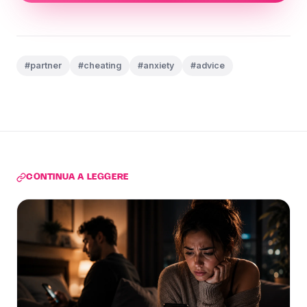
#partner
#cheating
#anxiety
#advice
CONTINUA A LEGGERE