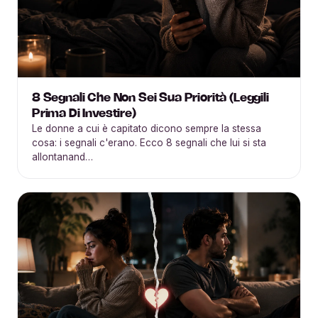
8 Segnali Che Non Sei Sua Priorità (Leggili
Prima Di Investire)
Le donne a cui è capitato dicono sempre la stessa
cosa: i segnali c'erano. Ecco 8 segnali che lui si sta
allontanand…