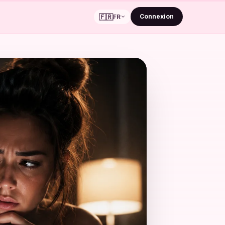
🇫🇷
Connexion
FR