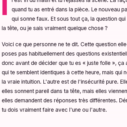
Il est 1h du matin et tu rejasses la scène. La façon dont il a penché le téléphone
quand tu as entré dans la pièce. Le nouveau par
qui sonne faux. Et sous tout ça, la question qu
la tête, ou je sais vraiment quelque chose ?
Voici ce que personne ne te dit. Cette question el
poses pas habituellement des questions existentielle
donc avant de décider que tu es « juste folle », ç
qui te semblent identiques à cette heure, mais qui n
la vraie intuition. L'autre est de l'insécurité pure. 
elles sonnent pareil dans ta tête, mais elles viennen
elles demandent des réponses très différentes. Dé
tu dois vraiment faire avec l'une ou l'autre.