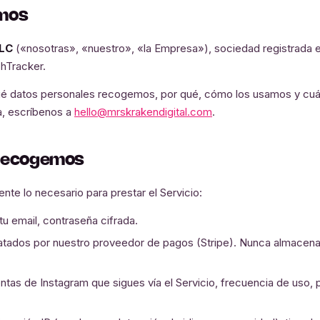
omos
LLC
(«nosotras», «nuestro», «la Empresa»), sociedad registrada 
shTracker.
 qué datos personales recogemos, por qué, cómo los usamos y cuá
a, escríbenos a
hello@mrskrakendigital.com
.
 recogemos
e lo necesario para prestar el Servicio:
tu email, contraseña cifrada.
atados por nuestro proveedor de pagos (Stripe). Nunca almace
tas de Instagram que sigues vía el Servicio, frecuencia de uso, 