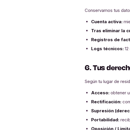
Conservamos tus datos 
Cuenta activa:
mie
Tras eliminar la c
Registros de fact
Logs técnicos:
12
6. Tus derec
Según tu lugar de resi
Acceso:
obtener u
Rectificación:
corr
Supresión (derech
Portabilidad:
recib
Oposición / Limit