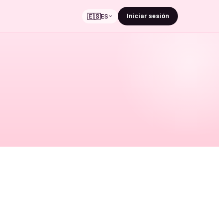
🇪🇸
Iniciar sesión
ES