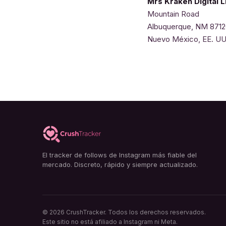
Mrs Kraken Digital 
Mountain Road
Albuquerque, NM 871
Nuevo México, EE. UU
El tracker de follows de Instagram más fiable del
mercado. Discreto, rápido y siempre actualizado.
© 2026 CrushTracker. Todos los derechos reservados.
Este sitio no está afiliado a Instagram ni Meta.