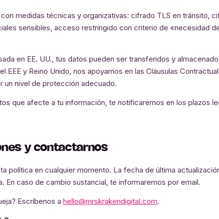
on medidas técnicas y organizativas: cifrado TLS en tránsito, c
ales sensibles, acceso restringido con criterio de «necesidad d
sada en EE. UU., tus datos pueden ser transferidos y almacenados
del EEE y Reino Unido, nos apoyamos en las Cláusulas Contractua
r un nivel de protección adecuado.
os que afecte a tu información, te notificaremos en los plazos le
ones y contactarnos
a política en cualquier momento. La fecha de última actualizació
a. En caso de cambio sustancial, te informaremos por email.
queja? Escríbenos a
hello@mrskrakendigital.com
.