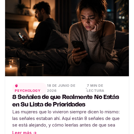
18 DE JUNIO DE
7 MIN DE
🧠
PSYCHOLOGY
2026
LECTURA
8 Señales de que Realmente No Estás
en Su Lista de Prioridades
Las mujeres que lo vivieron siempre dicen lo mismo:
las señales estaban ahí. Aquí están 8 señales de que
se está alejando, y cómo leerlas antes de que sea
Leer más →