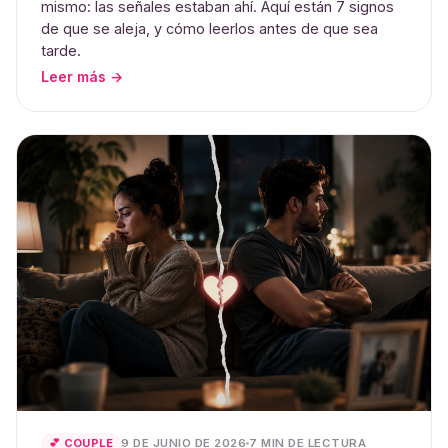
mismo: las señales estaban ahí. Aquí están 7 signos
de que se aleja, y cómo leerlos antes de que sea
tarde.
Leer más →
9 DE JUNIO DE 2026
7 MIN DE LECTURA
💕 COUPLE