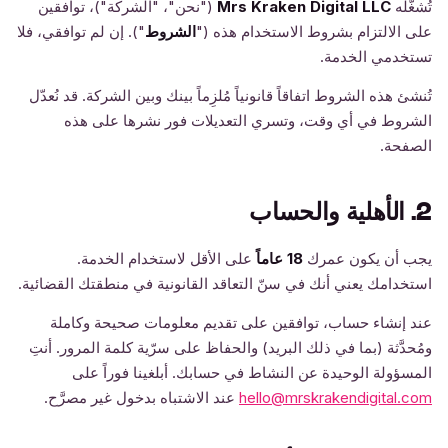
تُشغّله
Mrs Kraken Digital LLC
("نحن"، "الشركة")، توافقين
على الالتزام بشروط الاستخدام هذه ("
الشروط
"). إن لم توافقي، فلا
تستخدمي الخدمة.
تُنشئ هذه الشروط اتفاقاً قانونياً مُلزِماً بينك وبين الشركة. قد نُعدّل
الشروط في أي وقت، وتسري التعديلات فور نشرها على هذه
الصفحة.
2. الأهلية والحساب
يجب أن يكون عمرك
18 عاماً
على الأقل لاستخدام الخدمة.
استخدامك يعني أنك في سنّ التعاقد القانونية في منطقتك القضائية.
عند إنشاء حساب، توافقين على تقديم معلومات صحيحة وكاملة
ومُحدَّثة (بما في ذلك البريد) والحفاظ على سرّية كلمة المرور. أنتِ
المسؤولة الوحيدة عن النشاط في حسابك. أبلغينا فوراً على
hello@mrskrakendigital.com
عند الاشتباه بدخول غير مصرَّح.