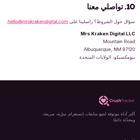
10. تواصلي معنا
سؤال حول الشروط؟ راسلينا على
hello@mrskrakendigital.com
.
Mrs Kraken Digital LLC
Mountain Road
Albuquerque, NM 87120
نيومكسيكو، الولايات المتحدة
أكثر أداة موثوقة لتتبع متابعات إنستغرام. سرّية، سريعة،
ومحدّثة دائمًا.