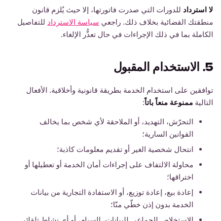
لا استرداد
للدورات التي صدرت فاتورتها، إلا حيث يُلزم قانون
منطقتك القضائية بخلاف ذلك. راجعي
سياسة الاسترداد
للتفاصيل
الكاملة بما في ذلك الإجراءات في حال تعذُّر الإلغاء.
5. الاستخدام المقبول
توافقين على استخدام الخدمة بطريقة قانونية وأخلاقية. الأفعال
التالية
ممنوعة منعاً باتاً
:
التحرّش، التهديد، أو الملاحقة لأي شخص بما يخالف
القوانين السارية؛
انتحال شخصية الغير أو تقديم معلومات كاذبة؛
محاولة الالتفاف على إجراءات أمان الخدمة أو تعطيلها أو
اختراقها؛
إعادة بيع، إعادة توزيع، أو الاستفادة التجارية من بيانات
الخدمة بدون إذن خطّي منّا؛
الاستخلاص الجماعي للبيانات، السبام، أو أي نشاط تلقائي