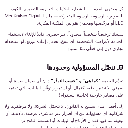
كل محتوى الخدمة — الشعار، العلامات التجارية، التصميم، الكود،
النصوص، الرسوم، الرسوم المتحركة — ملك لـ Mrs Kraken Digital
LLC أو مرخّصيها ومحميّ بقوانين الملكية الفكرية.
نمنحك ترخيصاً شخصياً، محدوداً، غير حصري، قابلاً للإلغاء لاستخدام
الخدمة لأغراضك الشخصية. أي نسخ، تعديل، إعادة توزيع، أو استخدام
تجاري دون إذن خطّي منّا ممنوع.
8. تنصّل المسؤولية وحدودها
تُقدَّم الخدمة
"كما هي" و "حسب التوفّر"
دون أي ضمان صريح أو
ضمني. لا نضمن دقّة، اكتمال، أو استمرار توفّر البيانات، التي تعتمد
على مصادر خارجية (خاصة إنستغرام).
إلى أقصى مدى يسمح به القانون، لا تتحمّل الشركة، ولا موظفوها ولا
شركاؤها أي مسؤولية عن أي أضرار غير مباشرة، عرضية، تأديبية، أو
تبعية، بما فيها فقدان الأرباح أو البيانات أو السمعة الناتج عن
استخدام الخدمة أو عدم القدرة على استخدامها.