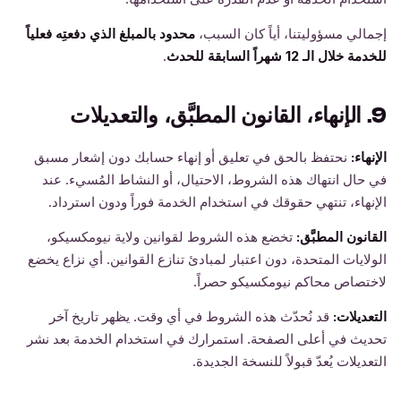
إجمالي مسؤوليتنا، أياً كان السبب،
محدود بالمبلغ الذي دفعتِه فعلياً
للخدمة خلال الـ 12 شهراً السابقة للحدث
.
9. الإنهاء، القانون المطبَّق، والتعديلات
الإنهاء:
نحتفظ بالحق في تعليق أو إنهاء حسابك دون إشعار مسبق
في حال انتهاك هذه الشروط، الاحتيال، أو النشاط المُسيء. عند
الإنهاء، تنتهي حقوقك في استخدام الخدمة فوراً ودون استرداد.
القانون المطبَّق:
تخضع هذه الشروط لقوانين ولاية نيومكسيكو،
الولايات المتحدة، دون اعتبار لمبادئ تنازع القوانين. أي نزاع يخضع
لاختصاص محاكم نيومكسيكو حصراً.
التعديلات:
قد نُحدّث هذه الشروط في أي وقت. يظهر تاريخ آخر
تحديث في أعلى الصفحة. استمرارك في استخدام الخدمة بعد نشر
التعديلات يُعدّ قبولاً للنسخة الجديدة.