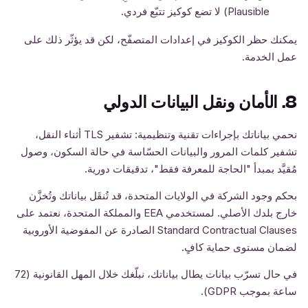
Plausible) لا تضع كوكيز تتبّع فردي.
يمكنك حظر الكوكيز في إعدادات المتصفّح، لكن قد يؤثّر ذلك على
عمل الخدمة.
8. الأمان ونقل البيانات الدولي
نحمي بياناتك بإجراءات تقنية وتنظيمية: تشفير TLS أثناء النقل،
تشفير كلمات المرور والبيانات الحسّاسة في حالة السكون، وصول
مُقيَّد بمبدأ "الحاجة للمعرفة فقط"، تدقيقات دورية.
بحكم وجود الشركة في الولايات المتحدة، قد تُنقَل بياناتك وتُخزَّن
خارج بلدك الأصلي. لمستخدمي EEA والمملكة المتحدة، نعتمد على
Standard Contractual Clauses الصادرة عن المفوضية الأوروبية
لضمان مستوى حماية كافٍ.
في حال تسرّب بيانات يطال بياناتك، نبلّغك خلال المهل القانونية (72
ساعة بموجب GDPR).