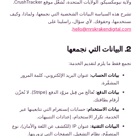
ولاية نيومكسيكو، الولايات المتحدة، تُشغّل موقع CrushTracker.
تشرح هذه السياسة البيانات الشخصية التي نجمعها، ولماذا، وكيف
نستخدمها، وحقوقك. لأي سؤال، راسلينا على
.
hello@mrskrakendigital.com
2. البيانات التي نجمعها
نجمع فقط ما يلزم لتقديم الخدمة:
بيانات الحساب:
عنوان البريد الإلكتروني، كلمة المرور
المشفّرة.
بيانات الدفع:
تُعالَج من قِبل مزوّد الدفع (Stripe). لا نُخزّن
أرقام بطاقتك.
بيانات الاستخدام:
حسابات إنستغرام التي تتابعينها عبر
الخدمة، تكرار الاستخدام، إعدادات التنبيهات.
البيانات التقنية:
عنوان IP (للكشف عن اللغة والأمان)، نوع
المتصفّح، نظام التشغيل، الصفحات التي تزورينها.