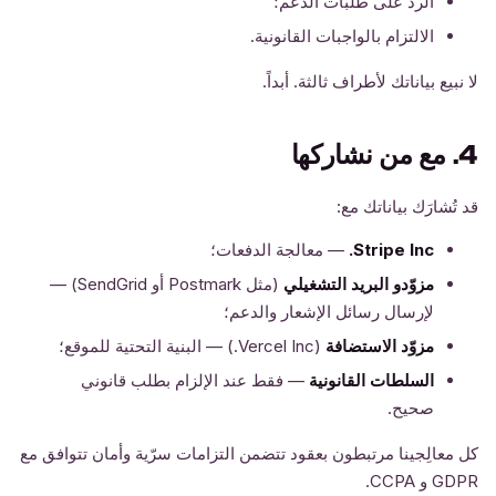
الردّ على طلبات الدعم؛
الالتزام بالواجبات القانونية.
لا نبيع بياناتك لأطراف ثالثة. أبداً.
4. مع من نشاركها
قد تُشارَك بياناتك مع:
Stripe Inc.
— معالجة الدفعات؛
مزوّدو البريد التشغيلي
(مثل Postmark أو SendGrid) —
لإرسال رسائل الإشعار والدعم؛
مزوّد الاستضافة
(Vercel Inc.) — البنية التحتية للموقع؛
السلطات القانونية
— فقط عند الإلزام بطلب قانوني
صحيح.
كل معالِجينا مرتبطون بعقود تتضمن التزامات سرّية وأمان تتوافق مع
GDPR و CCPA.