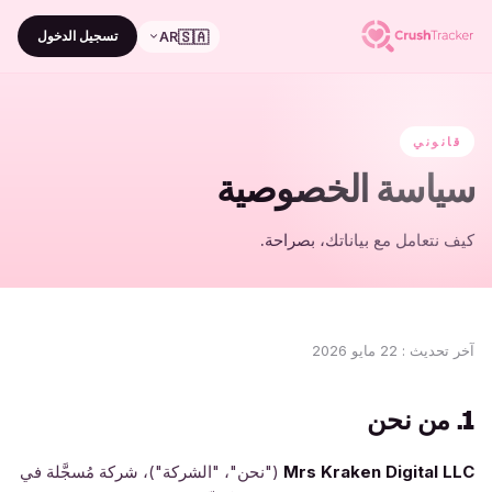
🇸🇦
تسجيل الدخول
AR
قانوني
سياسة الخصوصية
كيف نتعامل مع بياناتك، بصراحة.
آخر تحديث
:
22 مايو 2026
1. من نحن
Mrs Kraken Digital LLC
("نحن"، "الشركة")، شركة مُسجَّلة في