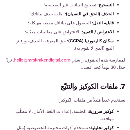
التصحيح:
تصحيح البيانات غير الصحيحة؛
الحذف (الحق في النسيان):
طلب حذف بياناتك؛
قابلية النقل:
الحصول على بياناتك بصيغة مهيكلة؛
الاعتراض / التقييد:
الاعتراض على معالجات معيّنة؛
سكان كاليفورنيا (CCPA):
حق المعرفة، الحذف، ورفض
البيع (الذي لا نقوم به).
لممارسة هذه الحقوق، راسلي
hello@mrskrakendigital.com
. نردّ
خلال 30 يوماً كحد أقصى.
7. ملفات الكوكيز والتتبّع
نستخدم عدداً قليلاً من ملفات الكوكيز:
كوكيز ضرورية:
الجلسة، إعدادات اللغة، الأمان. لا تتطلّب
موافقة.
كوكيز تحليلية:
نستخدم أدوات محترِمة للخصوصية (مثل