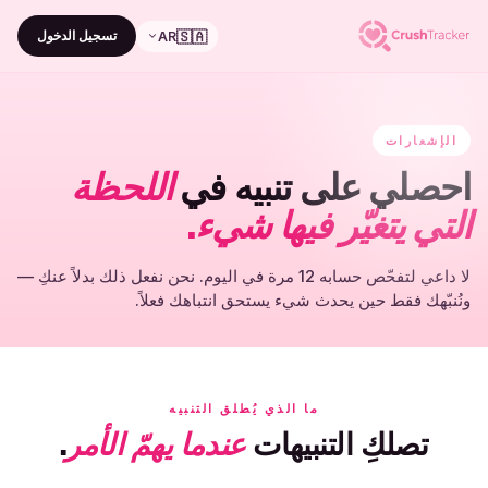
🇸🇦
تسجيل الدخول
AR
الإشعارات
احصلي على تنبيه في
اللحظة
التي يتغيّر فيها شيء.
لا داعي لتفحّص حسابه 12 مرة في اليوم. نحن نفعل ذلك بدلاً عنكِ —
ونُنبّهك فقط حين يحدث شيء يستحق انتباهك فعلاً.
ما الذي يُطلق التنبيه
تصلكِ التنبيهات
عندما يهمّ الأمر
.