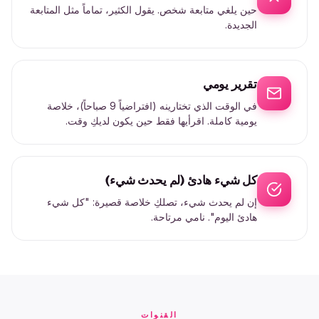
حين يلغي متابعة شخص. يقول الكثير، تماماً مثل المتابعة
الجديدة.
تقرير يومي
في الوقت الذي تختارينه (افتراضياً 9 صباحاً)، خلاصة
يومية كاملة. اقرأيها فقط حين يكون لديكِ وقت.
كل شيء هادئ (لم يحدث شيء)
إن لم يحدث شيء، تصلكِ خلاصة قصيرة: "كل شيء
هادئ اليوم". نامي مرتاحة.
القنوات