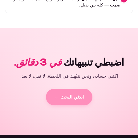
صمت — كله بين يديكِ.
اضبطي تنبيهاتك
في 3 دقائق.
اكتبي حسابه، ونحن ننبّهك في اللحظة. لا قبل، لا بعد.
ابدئي البحث ←