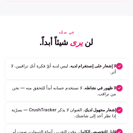
في صفّه
لن
يرى
شيئاً أبداً.
لا إشعار على إنستغرام لديه.
ليس لديه أيّ فكرة أنكِ تراقبين. لا
أثر.
لا ظهور في نشاطه.
لا نستخدم حسابه أبداً للتحقق منه — نحن
من نراقب.
إشعار مجهول لديكِ.
العنوان لا يذكر CrushTracker — بسرّية
إذا نظر أحد إلى شاشتك.
قابل للتخصيص الكامل.
وقت التقرير، أنواع التنبيهات، صوت أو